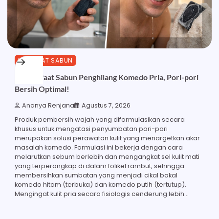
MANFAAT SABUN
23 Manfaat Sabun Penghilang Komedo Pria, Pori-pori
Bersih Optimal!
Ananya Renjana
Agustus 7, 2026
Produk pembersih wajah yang diformulasikan secara
khusus untuk mengatasi penyumbatan pori-pori
merupakan solusi perawatan kulit yang menargetkan akar
masalah komedo. Formulasi ini bekerja dengan cara
melarutkan sebum berlebih dan mengangkat sel kulit mati
yang terperangkap di dalam folikel rambut, sehingga
membersihkan sumbatan yang menjadi cikal bakal
komedo hitam (terbuka) dan komedo putih (tertutup).
Mengingat kulit pria secara fisiologis cenderung lebih…