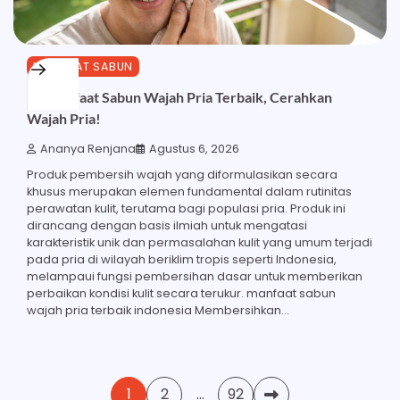
MANFAAT SABUN
21 Manfaat Sabun Wajah Pria Terbaik, Cerahkan
Wajah Pria!
Ananya Renjana
Agustus 6, 2026
Produk pembersih wajah yang diformulasikan secara
khusus merupakan elemen fundamental dalam rutinitas
perawatan kulit, terutama bagi populasi pria. Produk ini
dirancang dengan basis ilmiah untuk mengatasi
karakteristik unik dan permasalahan kulit yang umum terjadi
pada pria di wilayah beriklim tropis seperti Indonesia,
melampaui fungsi pembersihan dasar untuk memberikan
perbaikan kondisi kulit secara terukur. manfaat sabun
wajah pria terbaik indonesia Membersihkan…
Paginasi
1
2
…
92