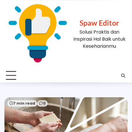
Skip
to
content
Spaw Editor
Solusi Praktis dan
Inspirasi Hal Baik untuk
Keseharianmu
7 min read
0