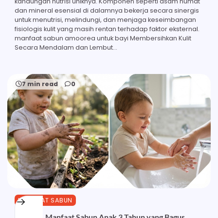
kandungan nutrisi uniknya. Komponen seperti asam humat
dan mineral esensial di dalamnya bekerja secara sinergis
untuk menutrisi, melindungi, dan menjaga keseimbangan
fisiologis kulit yang masih rentan terhadap faktor eksternal.
manfaat sabun amoorea untuk bayi Membersihkan Kulit
Secara Mendalam dan Lembut…
7 min read
0
MANFAAT SABUN
Inilah 21 Manfaat Sabun Anak 3 Tahun yang Bagus,