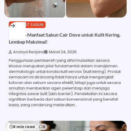
MANFAAT SABUN
Inilah 16 Manfaat Sabun Cair Dove untuk Kulit Kering,
Lembap Maksimal!
Ananya Renjana
Maret 24, 2026
Penggunaan pembersih yang diformulasikan secara
khusus merupakan pilar fundamental dalam manajemen
dermatologis untuk kondisi kulit xerosis (kulit kering). Produk
semacam ini dirancang tidak hanya untuk mengangkat
kotoran dan sebum secara efektif, tetapi juga untuk secara
simultan memberikan agen pelembap dan menjaga
integritas sawar kulit (skin barrier). Pendekatan ini secara
signifikan berbeda dari sabun konvensional yang bersifat
basa, yang cenderung melarutkan…
8 min read
0