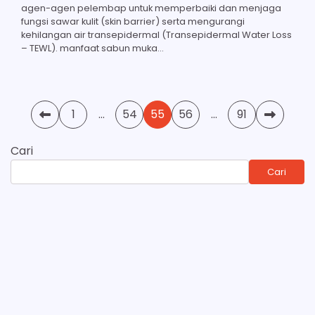
agen-agen pelembap untuk memperbaiki dan menjaga
fungsi sawar kulit (skin barrier) serta mengurangi
kehilangan air transepidermal (Transepidermal Water Loss
– TEWL). manfaat sabun muka…
Paginasi
1
…
54
55
56
…
91
pos
Cari
Cari