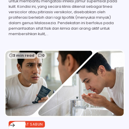
untuk membantu mengatasi infeksi jamur superfisial pada
kulit. Kondisi ini, yang secara klinis dikenal sebagai tinea
versicolor atau pitiriasis versikolor, disebabkan oleh
proliferasi berlebih dari ragi lipofilik (menyukai minyak)
dalam genus Malassezia. Pendekatan ini berfokus pada
pemanfaatan sifat fisik dan kimia dari arang aktif untuk
membersihkan kulit,…
3 min read
0
MANFAAT SABUN