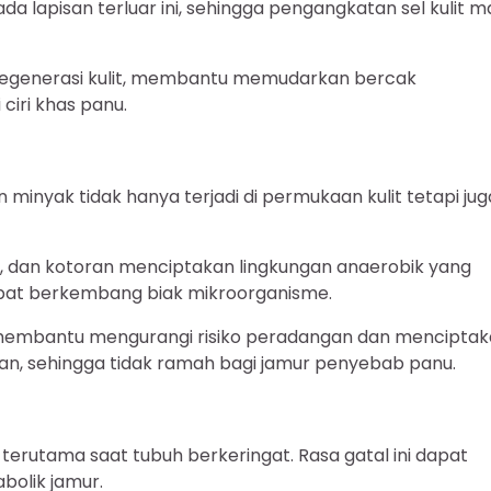
da lapisan terluar ini, sehingga pengangkatan sel kulit m
 regenerasi kulit, membantu memudarkan bercak
ciri khas panu.
inyak tidak hanya terjadi di permukaan kulit tetapi jug
ti, dan kotoran menciptakan lingkungan anaerobik yang
mpat berkembang biak mikroorganisme.
i membantu mengurangi risiko peradangan dan mencipta
han, sehingga tidak ramah bagi jamur penyebab panu.
, terutama saat tubuh berkeringat. Rasa gatal ini dapat
bolik jamur.