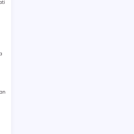
ati
a
kan