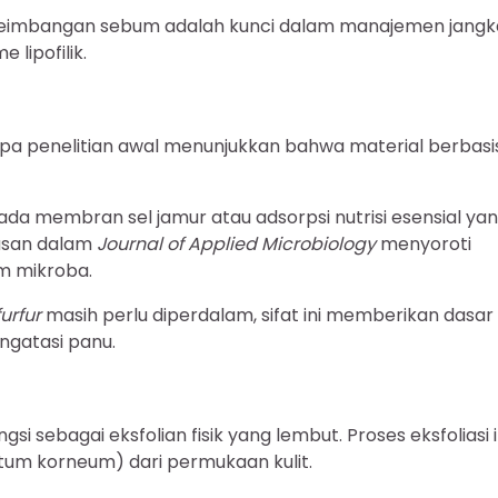
eseimbangan sebum adalah kunci dalam manajemen jangk
 lipofilik.
erapa penelitian awal menunjukkan bahwa material berbasi
da membran sel jamur atau adsorpsi nutrisi esensial ya
lasan dalam
Journal of Applied Microbiology
menyoroti
m mikroba.
urfur
masih perlu diperdalam, sifat ini memberikan dasar
ngatasi panu.
si sebagai eksfolian fisik yang lembut. Proses eksfoliasi i
tum korneum) dari permukaan kulit.