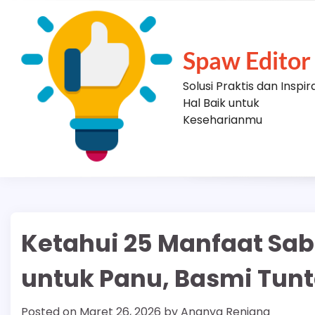
Skip
to
content
Spaw Editor
Solusi Praktis dan Inspir
Hal Baik untuk
Keseharianmu
Ketahui 25 Manfaat Sab
untuk Panu, Basmi Tunt
Posted on
Maret 26, 2026
by
Ananya Renjana