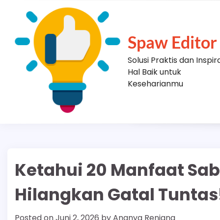
Skip
to
content
Spaw Editor
Solusi Praktis dan Inspir
Hal Baik untuk
Keseharianmu
Ketahui 20 Manfaat Sab
Hilangkan Gatal Tuntas
Posted on
Juni 2, 2026
by
Ananya Renjana