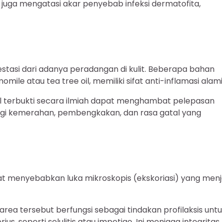
 juga mengatasi akar penyebab infeksi dermatofita,
estasi dari adanya peradangan di kulit. Beberapa bahan
ile atau tea tree oil, memiliki sifat anti-inflamasi alami
il terbukti secara ilmiah dapat menghambat pelepasan
angi kemerahan, pembengkakan, dan rasa gatal yang
at menyebabkan luka mikroskopis (ekskoriasi) yang menj
rea tersebut berfungsi sebagai tindakan profilaksis unt
us, seperti selulitis atau impetigo. Ini menjaga integritas