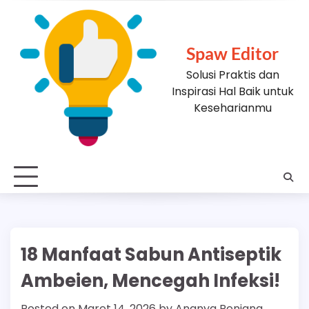
Skip
to
content
Spaw Editor
Solusi Praktis dan
Inspirasi Hal Baik untuk
Keseharianmu
18 Manfaat Sabun Antiseptik
Ambeien, Mencegah Infeksi!
Posted on
Maret 14, 2026
by
Ananya Renjana