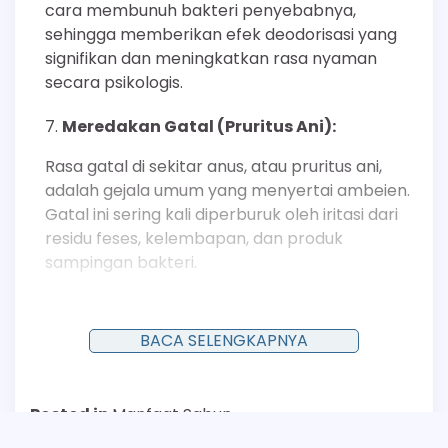
cara membunuh bakteri penyebabnya,
sehingga memberikan efek deodorisasi yang
signifikan dan meningkatkan rasa nyaman
secara psikologis.
Meredakan Gatal (Pruritus Ani):
Rasa gatal di sekitar anus, atau pruritus ani,
adalah gejala umum yang menyertai ambeien.
Gatal ini sering kali diperburuk oleh iritasi dari
residu feses, kelembapan, dan produk
sampingan bakteri.
Dengan membersihkan area tersebut secara
tuntas dan mengurangi jumlah mikroorganisme
BACA SELENGKAPNYA
iritan, sabun antiseptik dapat membantu
memutus siklus gatal-garuk. Mengurangi
keinginan untuk menggaruk juga penting untuk
Posted in
Manfaat Sabun
mencegah kerusakan kulit lebih lanjut dan
infeksi sekunder.