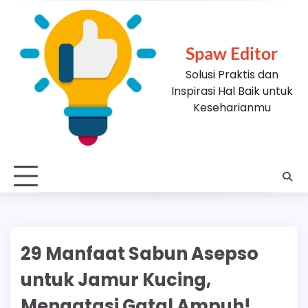
Skip
to
content
Spaw Editor
Solusi Praktis dan
Inspirasi Hal Baik untuk
Keseharianmu
29 Manfaat Sabun Asepso
untuk Jamur Kucing,
Mengatasi Gatal Ampuh!