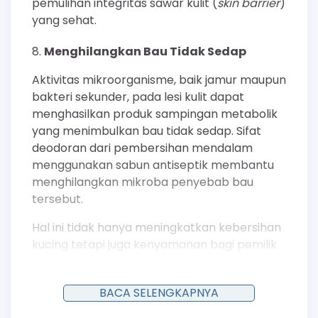
pemulihan integritas sawar kulit (
skin barrier
)
yang sehat.
Menghilangkan Bau Tidak Sedap
Aktivitas mikroorganisme, baik jamur maupun
bakteri sekunder, pada lesi kulit dapat
menghasilkan produk sampingan metabolik
yang menimbulkan bau tidak sedap. Sifat
deodoran dari pembersihan mendalam
menggunakan sabun antiseptik membantu
menghilangkan mikroba penyebab bau
tersebut.
Hal ini tidak hanya meningkatkan kebersihan
kucing tetapi juga kenyamanan bagi pemilik
saat berinteraksi dengan hewan peliharaannya
selama masa pengobatan.
BACA SELENGKAPNYA
Efektivitas Biaya sebagai Terapi Adjuvan