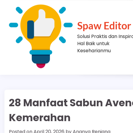
Skip
to
content
Spaw Editor
Solusi Praktis dan Inspir
Hal Baik untuk
Keseharianmu
28 Manfaat Sabun Aven
Kemerahan
Posted on
April 20, 2026
by
Ananya Renjana