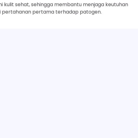
i kulit sehat, sehingga membantu menjaga keutuhan
ai pertahanan pertama terhadap patogen.
 mencegah sensasi kulit kering, kencang, atau “tertarik”
si minyak kompensasi.
SELENGKAPNYA
tikan tidak menyumbat pori-pori, sehingga secara langs
whiteheads) baru.
g Water membantu mengurangi eritema (kemerahan) yan
Ketahui 19 Manfaat Sabun Kelly, Basmi Jerawa
Next:
Wajah Bersi
a, produk ini membantu mengurangi kilap berlebih pad