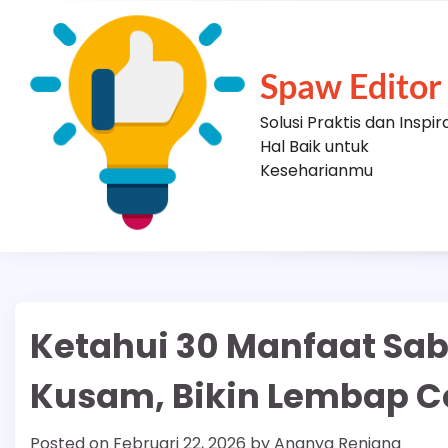
Skip
to
content
Spaw Editor
Solusi Praktis dan Inspir
Hal Baik untuk
Keseharianmu
Ketahui 30 Manfaat Sab
Kusam, Bikin Lembap C
Posted on
Februari 22, 2026
by
Ananya Renjana