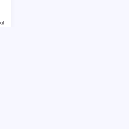
al
t
n
h
t,
i!