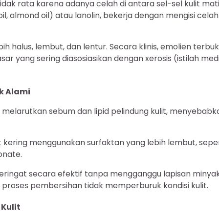
idak rata karena adanya celah di antara sel-sel kulit mat
oil, almond oil) atau lanolin, bekerja dengan mengisi cela
h halus, lembut, dan lentur. Secara klinis, emolien terbuk
ar yang sering diasosiasikan dengan xerosis (istilah med
k Alami
 melarutkan sebum dan lipid pelindung kulit, menyebabk
t kering menggunakan surfaktan yang lebih lembut, seper
onate.
ringat secara efektif tanpa mengganggu lapisan minya
a proses pembersihan tidak memperburuk kondisi kulit.
Kulit