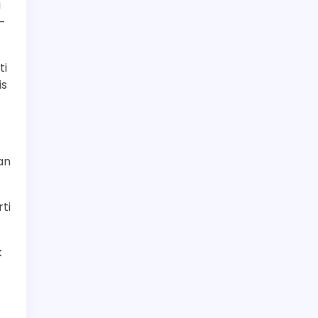
i
h-
ti
is
an
ti
k