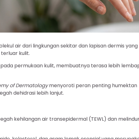
kul air dari lingkungan sekitar dan lapisan dermis yang
erluar kulit.
air pada permukaan kulit, membuatnya terasa lebih lemba
emy of Dermatology
menyoroti peran penting humektan
ah dehidrasi lebih lanjut.
ncegah kehilangan air transepidermal (TEWL) dan melindu
amide, kolesterol, dan asam lemak esensial yang merupak