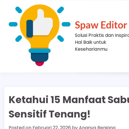
Skip
to
content
Spaw Editor
Solusi Praktis dan Inspir
Hal Baik untuk
Keseharianmu
Ketahui 15 Manfaat Sabu
Sensitif Tenang!
Posted on
Februari 22, 2026
by
Ananya Renjana