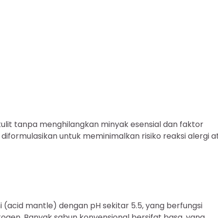
it tanpa menghilangkan minyak esensial dan faktor
 diformulasikan untuk meminimalkan risiko reaksi alergi a
i (acid mantle) dengan pH sekitar 5.5, yang berfungsi
gen. Banyak sabun konvensional bersifat basa, yang