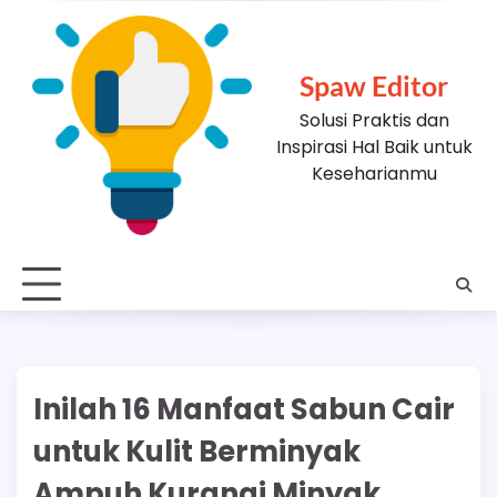
Skip
to
content
Spaw Editor
Solusi Praktis dan
Inspirasi Hal Baik untuk
Keseharianmu
Inilah 16 Manfaat Sabun Cair
untuk Kulit Berminyak
Ampuh Kurangi Minyak