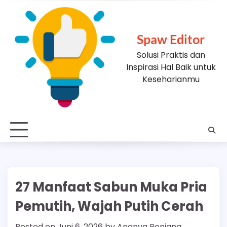
Skip
to
content
Spaw Editor
Solusi Praktis dan
Inspirasi Hal Baik untuk
Keseharianmu
27 Manfaat Sabun Muka Pria
Pemutih, Wajah Putih Cerah
Posted on
Juni 6, 2026
by
Ananya Renjana