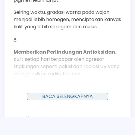
pigmen lebih lanjut.
Seiring waktu, gradasi warna pada wajah
menjadi lebih homogen, menciptakan kanvas
kulit yang lebih seragam dan mulus.
Memberikan Perlindungan Antioksidan.
Kulit setiap hari terpapar oleh agresor
lingkungan seperti polusi dan radiasi UV yang
menghasilkan radikal bebas.
Radikal bebas adalah molekul tidak stabil yang
menyebabkan stres oksidatif, yang dapat
BACA SELENGKAPNYA
memicu produksi melanin dan menyebabkan
penuaan dini serta kekusaman.
Posted in
Manfaat Sabun
Pembersih yang diperkaya dengan antioksidan
seperti Vitamin C (Ascorbic Acid) dan Vitamin
E (Tocopherol) berfungsi menetralkan radikal