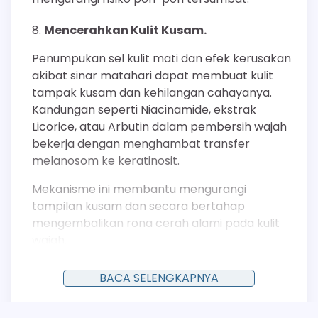
Mencerahkan Kulit Kusam.
Penumpukan sel kulit mati dan efek kerusakan
akibat sinar matahari dapat membuat kulit
tampak kusam dan kehilangan cahayanya.
Kandungan seperti Niacinamide, ekstrak
Licorice, atau Arbutin dalam pembersih wajah
bekerja dengan menghambat transfer
melanosom ke keratinosit.
Mekanisme ini membantu mengurangi
tampilan kusam dan secara bertahap
mengembalikan rona cerah alami pada kulit
wajah.
Menyamarkan Hiperpigmentasi dan
BACA SELENGKAPNYA
Noda Hitam.
Hiperpigmentasi pasca-inflamasi (bekas