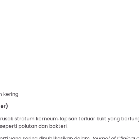
 kering
ier)
sak stratum korneum, lapisan terluar kulit yang berfung
seperti polutan dan bakteri.
erti yang sering dipublikasikan dalam
Journal of Clinical 