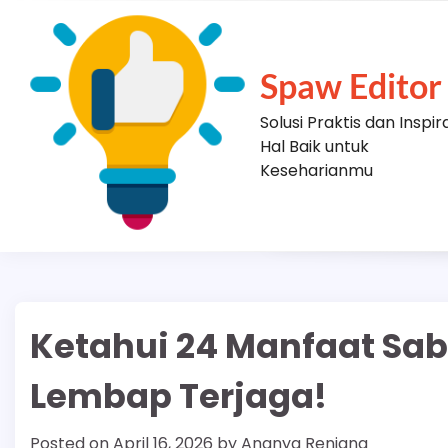
Skip
to
content
Spaw Editor
Solusi Praktis dan Inspir
Hal Baik untuk
Keseharianmu
Ketahui 24 Manfaat Sabu
Lembap Terjaga!
Posted on
April 16, 2026
by
Ananya Renjana