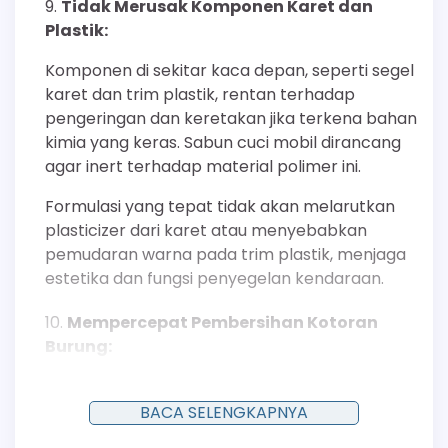
Tidak Merusak Komponen Karet dan
Plastik:
Komponen di sekitar kaca depan, seperti segel
karet dan trim plastik, rentan terhadap
pengeringan dan keretakan jika terkena bahan
kimia yang keras. Sabun cuci mobil dirancang
agar inert terhadap material polimer ini.
Formulasi yang tepat tidak akan melarutkan
plasticizer dari karet atau menyebabkan
pemudaran warna pada trim plastik, menjaga
estetika dan fungsi penyegelan kendaraan.
Mempercepat Pembersihan Kotoran
Burung:
Kotoran burung sangat asam dan dapat
merusak cat serta kaca jika dibiarkan terlalu
BACA SELENGKAPNYA
lama. Larutan sabun bekerja cepat untuk