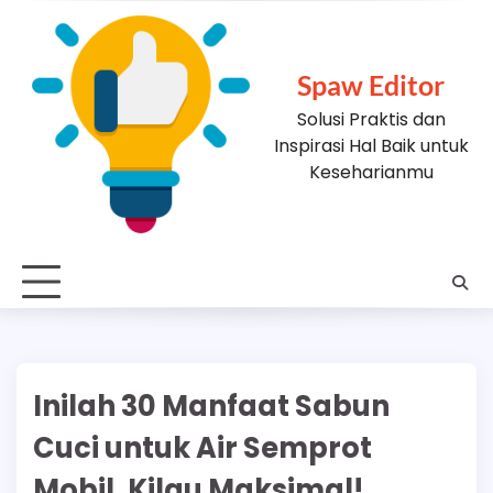
Skip
to
content
Spaw Editor
Solusi Praktis dan
Inspirasi Hal Baik untuk
Keseharianmu
Inilah 30 Manfaat Sabun
Cuci untuk Air Semprot
Mobil, Kilau Maksimal!