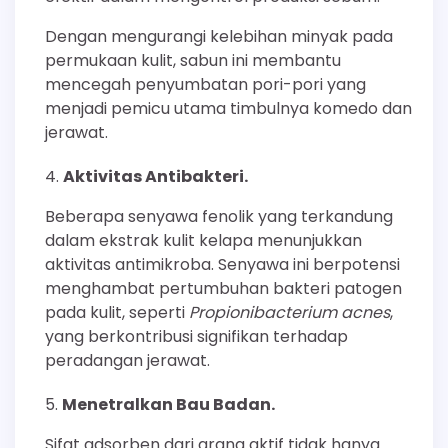
Dengan mengurangi kelebihan minyak pada
permukaan kulit, sabun ini membantu
mencegah penyumbatan pori-pori yang
menjadi pemicu utama timbulnya komedo dan
jerawat.
Aktivitas Antibakteri.
Beberapa senyawa fenolik yang terkandung
dalam ekstrak kulit kelapa menunjukkan
aktivitas antimikroba. Senyawa ini berpotensi
menghambat pertumbuhan bakteri patogen
pada kulit, seperti
Propionibacterium acnes
,
yang berkontribusi signifikan terhadap
peradangan jerawat.
Menetralkan Bau Badan.
Sifat adsorben dari arang aktif tidak hanya