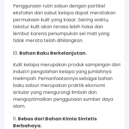
Penggunaan rutin sabun dengan partikel
eksfolian dari sabut kelapa dapat meratakan
permukaan kulit yang kasar. Seiring waktu,
tekstur kulit akan terasa lebih halus dan
lembut karena penumpukan sel mati yang
tidak merata telah dihilangkan.
Bahan Baku Berkelanjutan.
Kulit kelapa merupakan produk sampingan dari
industri pengolahan kelapa yang jumlahnya
melimpah. Pemanfaatannya sebagai bahan
baku sabun merupakan praktik ekonomi
sirkular yang mengurangi limbah dan
mengoptimalkan penggunaan sumber daya
alam.
Bebas dari Bahan Kimia Sintetis
Berbahaya.