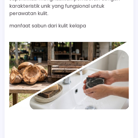
karakteristik unik yang fungsional untuk
perawatan kulit.
manfaat sabun dari kulit kelapa