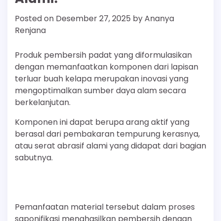
Posted on
Desember 27, 2025
by
Ananya
Renjana
Produk pembersih padat yang diformulasikan
dengan memanfaatkan komponen dari lapisan
terluar buah kelapa merupakan inovasi yang
mengoptimalkan sumber daya alam secara
berkelanjutan.
Komponen ini dapat berupa arang aktif yang
berasal dari pembakaran tempurung kerasnya,
atau serat abrasif alami yang didapat dari bagian
sabutnya.
Pemanfaatan material tersebut dalam proses
saponifikasi menghasilkan pembersih dengan