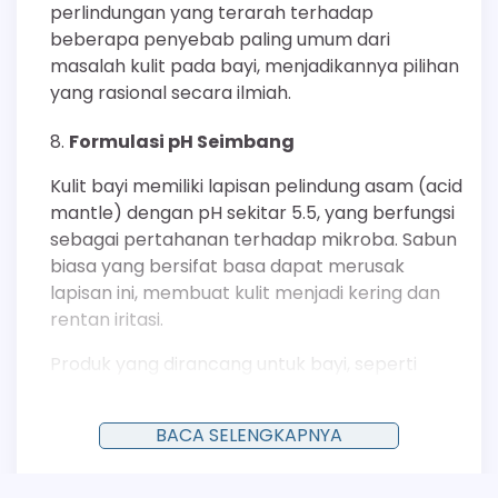
perlindungan yang terarah terhadap
beberapa penyebab paling umum dari
masalah kulit pada bayi, menjadikannya pilihan
yang rasional secara ilmiah.
Formulasi pH Seimbang
Kulit bayi memiliki lapisan pelindung asam (acid
mantle) dengan pH sekitar 5.5, yang berfungsi
sebagai pertahanan terhadap mikroba. Sabun
biasa yang bersifat basa dapat merusak
lapisan ini, membuat kulit menjadi kering dan
rentan iritasi.
Produk yang dirancang untuk bayi, seperti
varian Dettol untuk kulit sensitif, diformulasikan
dengan pH seimbang untuk menjaga keutuhan
BACA SELENGKAPNYA
acid mantle.
Seperti yang dijelaskan dalam jurnal
Pediatric