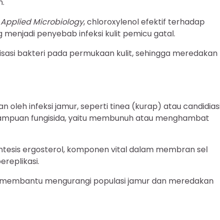
n.
 Applied Microbiology
, chloroxylenol efektif terhadap
 menjadi penyebab infeksi kulit pemicu gatal.
sasi bakteri pada permukaan kulit, sehingga meredakan
an oleh infeksi jamur, seperti tinea (kurap) atau candidias
emampuan fungisida, yaitu membunuh atau menghambat
tesis ergosterol, komponen vital dalam membran sel
replikasi.
at membantu mengurangi populasi jamur dan meredakan