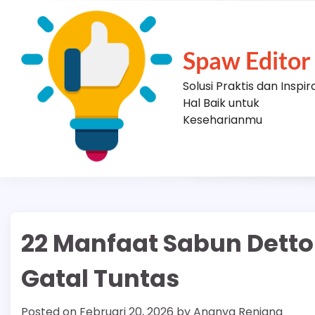
Skip
to
content
Spaw Editor
Solusi Praktis dan Inspir
Hal Baik untuk
Keseharianmu
22 Manfaat Sabun Dettol
Gatal Tuntas
Posted on
Februari 20, 2026
by
Ananya Renjana