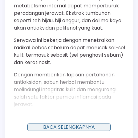
metabolisme internal dapat memperburuk
peradangan jerawat. Ekstrak tumbuhan
seperti teh hijau, biji anggur, dan delima kaya
akan antioksidan polifenol yang kuat.
Senyawa ini bekerja dengan menetralkan
radikal bebas sebelum dapat merusak sel-sel
kulit, termasuk sebosit (sel penghasil sebum)
dan keratinosit.
Dengan memberikan lapisan pertahanan
antioksidan, sabun herbal membantu
melindungi integritas kulit dan mengurangi
salah satu faktor pemicu inflamasi pada
jerawat.
Mempercepat Proses Penyembuhan
Jerawat
BACA SELENGKAPNYA
Bahan-bahan herbal tertentu dikenal memiliki