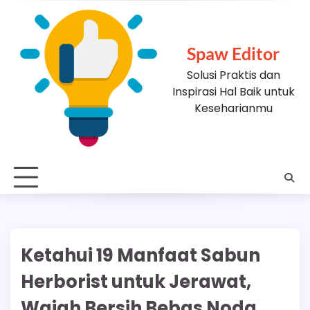
Skip
to
content
Spaw Editor
Solusi Praktis dan
Inspirasi Hal Baik untuk
Keseharianmu
Ketahui 19 Manfaat Sabun
Herborist untuk Jerawat,
Wajah Bersih Bebas Noda