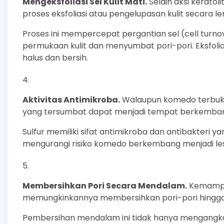
Mengeksfoliasi Sel Kulit Mati.
Selain aksi kerato
proses eksfoliasi atau pengelupasan kulit secara l
Proses ini mempercepat pergantian sel (cell turnov
permukaan kulit dan menyumbat pori-pori. Eksfolia
halus dan bersih.
Aktivitas Antimikroba.
Walaupun komedo terbuka t
yang tersumbat dapat menjadi tempat berkembang
Sulfur memiliki sifat antimikroba dan antibakteri 
mengurangi risiko komedo berkembang menjadi lesi
Membersihkan Pori Secara Mendalam.
Kemampua
memungkinkannya membersihkan pori-pori hingga k
Pembersihan mendalam ini tidak hanya mengangk