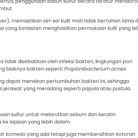
litiknya, penggunaan sabun sulfur secara teratur mendor
embut.
er), memastikan sel-sel kulit mati tidak bertahan lama d
si yang konsisten menghasilkan permukaan kulit yang le
idak disebabkan oleh infeksi bakteri, lingkungan pori
 biaknya bakteri seperti
Propionibacterium acnes
.
yang dapat menekan pertumbuhan bakteri ini, sehingga
 jerawat yang meradang seperti papula atau pustula.
n sulfur untuk melarutkan sebum dan keratin
e lapisan yang lebih dalam.
at komedo yang ada tetapi juga membersihkan kotoran