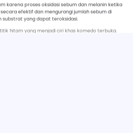
m karena proses oksidasi sebum dan melanin ketika
ecara efektif dan mengurangi jumlah sebum di
ubstrat yang dapat teroksidasi.
itik hitam yang menjadi ciri khas komedo terbuka.
ngangkat lapisan sel kulit mati, penggunaan sulfur
erasinya.
SELENGKAPNYA
ermukaan, memberikan tampilan wajah yang lebih cerah 
nyumbatan pori di masa depan.
ia memiliki pori-pori yang lebih besar dan produksi sebum
ai.
mengatasi tantangan spesifik yang dihadapi kulit pria,
19 Manfaat Sabun Lux Putih untuk Wajah, Kul
Next:
ngkan pembersih wajah biasa.