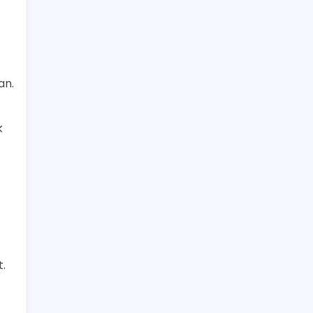
an.
k
.