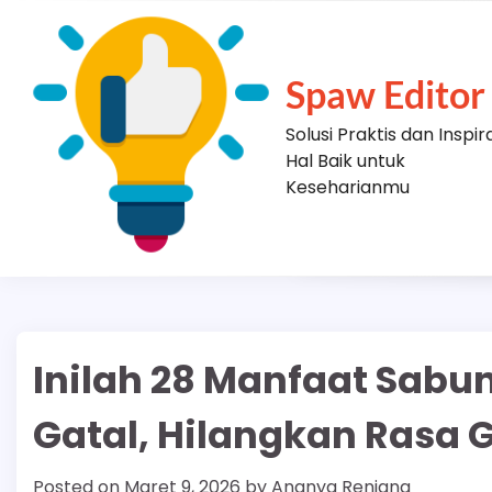
Skip
to
content
Spaw Editor
Solusi Praktis dan Inspir
Hal Baik untuk
Keseharianmu
Inilah 28 Manfaat Sabu
Gatal, Hilangkan Rasa G
Posted on
Maret 9, 2026
by
Ananya Renjana