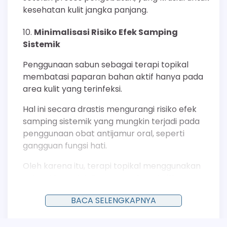
kesehatan kulit jangka panjang.
Minimalisasi Risiko Efek Samping
Sistemik
Penggunaan sabun sebagai terapi topikal
membatasi paparan bahan aktif hanya pada
area kulit yang terinfeksi.
Hal ini secara drastis mengurangi risiko efek
samping sistemik yang mungkin terjadi pada
penggunaan obat antijamur oral, seperti
gangguan fungsi hati.
Oleh karena itu, terapi topikal menggunakan
sabun khusus ini dianggap sebagai pilihan yang
lebih aman untuk kasus tinea versikolor yang
BACA SELENGKAPNYA
tidak terlalu luas.
Meningkatkan Kepatuhan Pasien dalam