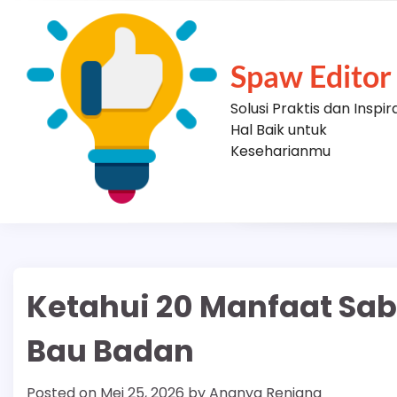
Skip
to
content
Spaw Editor
Solusi Praktis dan Inspir
Hal Baik untuk
Keseharianmu
Ketahui 20 Manfaat Sab
Bau Badan
Posted on
Mei 25, 2026
by
Ananya Renjana