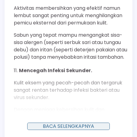
Aktivitas membersihkan yang efektif namun
lembut sangat penting untuk menghilangkan
pemicu eksternal dari permukaan kulit.
Sabun yang tepat mampu mengangkat sisa-
sisa alergen (seperti serbuk sari atau tungau
debu) dan iritan (seperti deterjen pakaian atau
polusi) tanpa menyebabkan iritasi tambahan.
Mencegah Infeksi Sekunder.
Kulit eksem yang pecah-pecah dan tergaruk
sangat rentan terhadap infeksi bakteri atau
virus sekunder.
Dengan menjaga kebersihan kulit dan
memperkuat sawar pelindungnya, sabun yang
sesuai mengurangi risiko masuknya patogen ke
BACA SELENGKAPNYA
dalam kulit, sehingga mencegah komplikasi