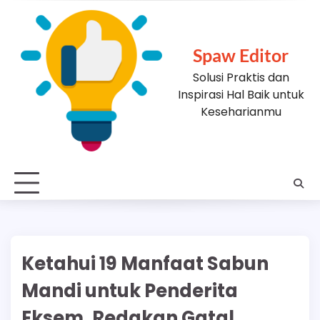
Skip
to
content
Spaw Editor
Solusi Praktis dan
Inspirasi Hal Baik untuk
Keseharianmu
Ketahui 19 Manfaat Sabun
Mandi untuk Penderita
Eksem, Redakan Gatal