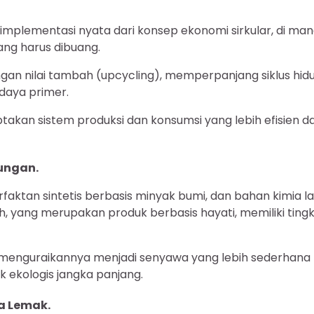
implementasi nyata dari konsep ekonomi sirkular, di ma
ang harus dibuang.
ngan nilai tambah (upcycling), memperpanjang siklus hid
daya primer.
akan sistem produksi dan konsumsi yang lebih efisien d
ungan.
aktan sintetis berbasis minyak bumi, dan bahan kimia la
tah, yang merupakan produk berbasis hayati, memiliki ting
at menguraikannya menjadi senyawa yang lebih sederhana
 ekologis jangka panjang.
a Lemak.