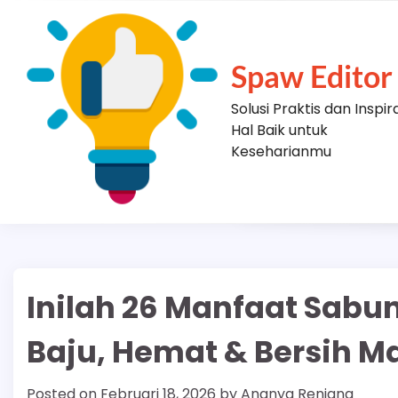
Skip
to
content
Spaw Editor
Solusi Praktis dan Inspir
Hal Baik untuk
Keseharianmu
Inilah 26 Manfaat Sabu
Baju, Hemat & Bersih M
Posted on
Februari 18, 2026
by
Ananya Renjana