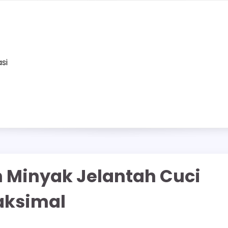
asi
n Minyak Jelantah Cuci
aksimal