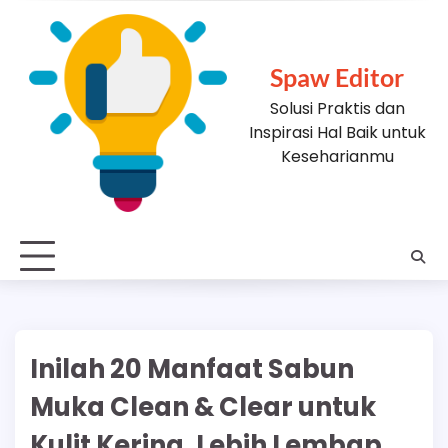
Skip
to
content
Spaw Editor
Solusi Praktis dan
Inspirasi Hal Baik untuk
Keseharianmu
Inilah 20 Manfaat Sabun
Muka Clean & Clear untuk
Kulit Kering, Lebih Lembap