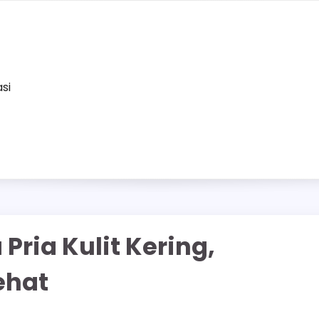
asi
ria Kulit Kering,
ehat