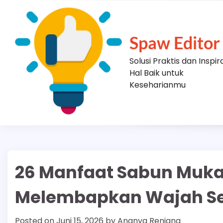
Skip
to
content
Spaw Editor
Solusi Praktis dan Inspir
Hal Baik untuk
Keseharianmu
26 Manfaat Sabun Muka P
Melembapkan Wajah S
Posted on
Juni 15, 2026
by
Ananya Renjana