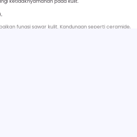
ngi ketidaknyamanan pada kulit.
.
aikan fungsi sawar kulit. Kandungan seperti ceramide,
rmulasi pembersih membantu meregenerasi dan memperk
m menahan air dan melindungi dari agresor eksternal.
ahwa aplikasi topikal ceramide, seperti yang dijelaskan
SELENGKAPNYA
tology
, dapat secara signifikan memperbaiki kondisi kulit
n Selanjutnya.
iliki kemampuan penyerapan yang lebih optimal. Dengan
mati yang kering dan kotoran dihilangkan tanpa
k,
23 Manfaat Sabun Lactacyd untuk Wajah, Jaga 
Next:
 perawatan selanjutnya, seperti serum, pelembap, atau
Wajah Sehat