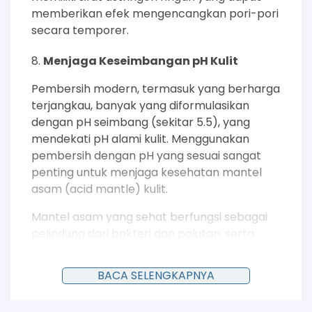
memberikan efek mengencangkan pori-pori
secara temporer.
Menjaga Keseimbangan pH Kulit
Pembersih modern, termasuk yang berharga
terjangkau, banyak yang diformulasikan
dengan pH seimbang (sekitar 5.5), yang
mendekati pH alami kulit. Menggunakan
pembersih dengan pH yang sesuai sangat
penting untuk menjaga kesehatan mantel
asam (acid mantle) kulit.
Mantel asam yang sehat berfungsi sebagai
pelindung dari bakteri dan polutan, serta
mencegah dehidrasi. Sebaliknya, sabun
batangan tradisional yang bersifat basa dapat
BACA SELENGKAPNYA
merusak mantel asam ini dan memicu produksi
minyak yang lebih banyak sebagai kompensasi.