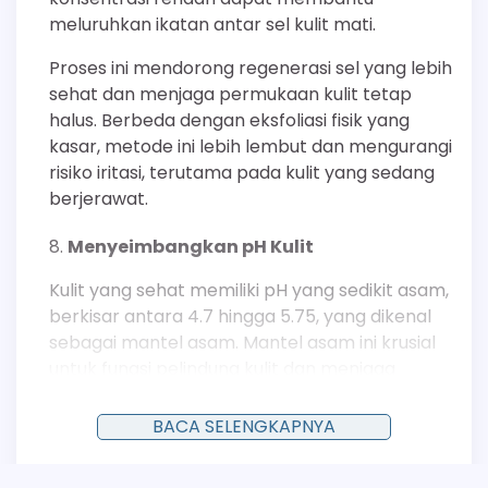
meluruhkan ikatan antar sel kulit mati.
Proses ini mendorong regenerasi sel yang lebih
sehat dan menjaga permukaan kulit tetap
halus. Berbeda dengan eksfoliasi fisik yang
kasar, metode ini lebih lembut dan mengurangi
risiko iritasi, terutama pada kulit yang sedang
berjerawat.
Menyeimbangkan pH Kulit
Kulit yang sehat memiliki pH yang sedikit asam,
berkisar antara 4.7 hingga 5.75, yang dikenal
sebagai mantel asam. Mantel asam ini krusial
untuk fungsi pelindung kulit dan menjaga
keseimbangan mikrobioma.
BACA SELENGKAPNYA
Sabun pembersih konvensional yang bersifat
basa dapat mengganggu pH ini, membuat kulit