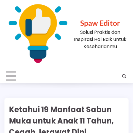
Skip
to
content
Spaw Editor
Solusi Praktis dan
Inspirasi Hal Baik untuk
Keseharianmu
Ketahui 19 Manfaat Sabun
Muka untuk Anak 11 Tahun,
Cegah Jerawat Dini