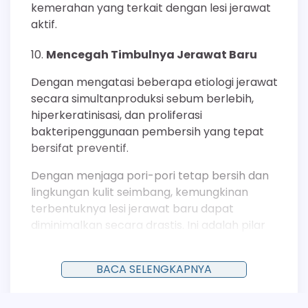
kemerahan yang terkait dengan lesi jerawat
aktif.
Mencegah Timbulnya Jerawat Baru
Dengan mengatasi beberapa etiologi jerawat
secara simultanproduksi sebum berlebih,
hiperkeratinisasi, dan proliferasi
bakteripenggunaan pembersih yang tepat
bersifat preventif.
Dengan menjaga pori-pori tetap bersih dan
lingkungan kulit seimbang, kemungkinan
terbentuknya lesi jerawat baru dapat
diminimalkan secara drastis. Ini adalah pilar
fundamental dalam setiap protokol perawatan
kulit berjerawat yang direkomendasikan oleh
BACA SELENGKAPNYA
dermatolog.
Membantu Mengeringkan Jerawat Aktif