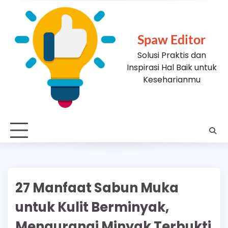
Skip
to
content
Spaw Editor
Solusi Praktis dan
Inspirasi Hal Baik untuk
Keseharianmu
27 Manfaat Sabun Muka
untuk Kulit Berminyak,
Mengurangi Minyak Terbukti