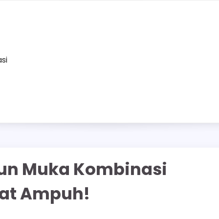
asi
bun Muka Kombinasi
wat Ampuh!