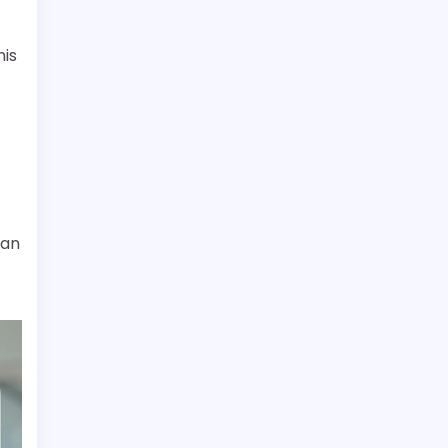
nis
dan