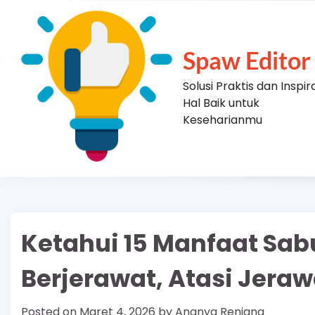
Skip
to
content
Spaw Editor
Solusi Praktis dan Inspir
Hal Baik untuk
Keseharianmu
Ketahui 15 Manfaat Sa
Berjerawat, Atasi Jera
Posted on
Maret 4, 2026
by
Ananya Renjana