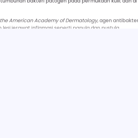
umbuhan bakteri patogen pada permukaan kulit dan di
f the American Academy of Dermatology
, agen antibakter
esi jerawat inflamasi seperti papula dan pustula.
dakan peradangan adalah kunci untuk mempercepat
bun muka yang baik untuk kulit ini mengandung bahan
), ekstrak Centella Asiatica, atau Allantoin.
SELENGKAPNYA
h mampu menekan jalur inflamasi pada kulit dan
i sekitar lesi jerawat, pembersih ini membantu
 risiko terbentuknya jaringan parut.
15 Manfaat Sabun Cuci Piring, Usir Kutu Anji
Next:
ihkan area berminyak tanpa membuat area kering menj
Tunta