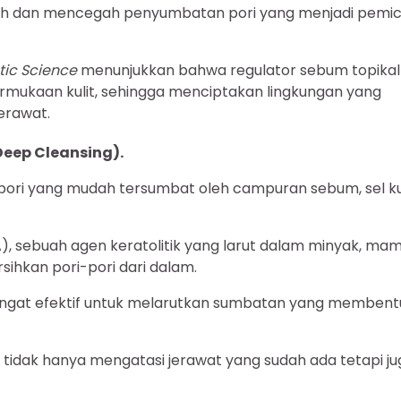
bih dan mencegah penyumbatan pori yang menjadi pemi
tic Science
menunjukkan bahwa regulator sebum topikal
permukaan kulit, sehingga menciptakan lingkungan yang
jerawat.
eep Cleansing).
i-pori yang mudah tersumbat oleh campuran sebum, sel ku
, sebuah agen keratolitik yang larut dalam minyak, ma
hkan pori-pori dari dalam.
 sangat efektif untuk melarutkan sumbatan yang membent
tidak hanya mengatasi jerawat yang sudah ada tetapi ju