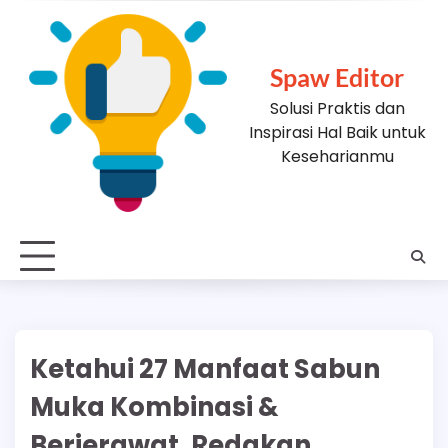
Skip
to
content
Spaw Editor
Solusi Praktis dan
Inspirasi Hal Baik untuk
Keseharianmu
Ketahui 27 Manfaat Sabun
Muka Kombinasi &
Berjerawat, Redakan