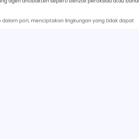
ng agen antibakteri seperti benzoil peroksida atau baha
e dalam pori, menciptakan lingkungan yang tidak dapat
Dermatology
telah mengkonfirmasi efektivitas bahan-ba
wat inflamasi.
SELENGKAPNYA
wat seringkali disertai dengan peradangan, yang
Bahan-bahan seperti niacinamide, ekstrak teh hijau, at
sinyal pro-inflamasi di dalam kulit, sehingga membantu
ng terkait dengan jerawat.
antu meredakan gejala jerawat aktif dan membuat kul
do
Next:
26 Manfaat Sabun Bayi, Wajah Putih Bersina