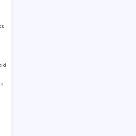
ds
iki
an