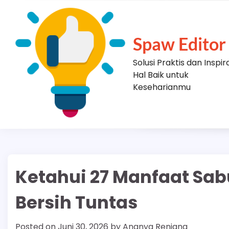
Skip
to
content
Spaw Editor
Solusi Praktis dan Inspir
Hal Baik untuk
Keseharianmu
Ketahui 27 Manfaat Sab
Bersih Tuntas
Posted on
Juni 30, 2026
by
Ananya Renjana