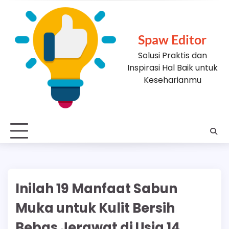
Skip
to
content
Spaw Editor
Solusi Praktis dan
Inspirasi Hal Baik untuk
Keseharianmu
Inilah 19 Manfaat Sabun
Muka untuk Kulit Bersih
Bebas Jerawat di Usia 14