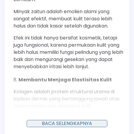
Minyak zaitun adalah emolien alami yang
sangat efektif, membuat kulit terasa lebih
halus dan tidak kasar setelah digunakan.
Efek ini tidak hanya bersifat kosmetik, tetapi
juga fungsional, karena permukaan kulit yang
lebih halus memiliki fungsi pelindung yang lebih
baik dan mengurangi gesekan yang dapat
menyebabkan iritasi lebih lanjut.
Membantu Menjaga Elastisitas Kulit
Kolagen adalah protein struktural utama di
lapisan dermis yang bertanggung jawab atas
kekencangan dan elastisitas kulit.
Meskipun molekul kolagen topikal terlalu besar
BACA SELENGKAPNYA
untuk menembus ke dermis, ia berfungsi
sebagai agen pengikat air yang sangat baik di