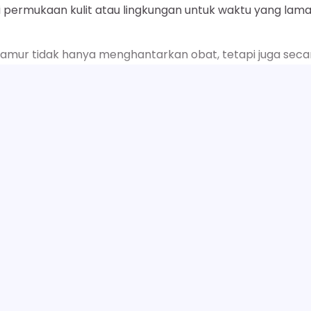
 permukaan kulit atau lingkungan untuk waktu yang lama
jamur tidak hanya menghantarkan obat, tetapi juga seca
ora jamur dari epidermis.
di area lipatan tubuh seperti selangkangan atau sela jar
dah.
SELENGKAPNYA
ezia furfur
, ditandai dengan munculnya bercak
abun yang mengandung bahan aktif seperti selenium sulfi
ikan pertumbuhan ragi ini.
d ragi dan mengurangi populasinya di kulit, sehingga
seiring dengan regenerasi sel kulit.
25 Manfaat Sabun Cuci Muka Kulit Kering Sensiti
Next:
Atasi Kekeringan & Irita
fita yang menyebabkan lesi kemerahan berbentuk cincin