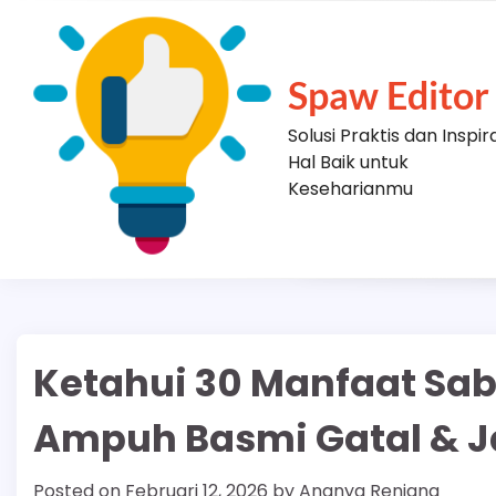
Skip
to
content
Spaw Editor
Solusi Praktis dan Inspir
Hal Baik untuk
Keseharianmu
Ketahui 30 Manfaat Sab
Ampuh Basmi Gatal & 
Posted on
Februari 12, 2026
by
Ananya Renjana