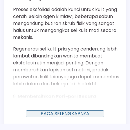
Proses eksfoliasi adalah kunci untuk kulit yang
cerah. Selain agen kimiawi, beberapa sabun
mengandung butiran skrub fisik yang sangat
halus untuk mengangkat sel kulit mati secara
mekanis.
Regenerasi sel kulit pria yang cenderung lebih
lambat dibandingkan wanita membuat
eksfoliasi rutin menjadi penting. Dengan
membersihkan lapisan sel mati ini, produk
perawatan kulit lainnya juga dapat menembus
lebih dalam dan bekerja lebih efektif.
Membersihkan Pori-pori Secara
Mendalam
BACA SELENGKAPNYA
Kulit pria memiliki kelenjar sebaceous yang
lebih aktif, yang menyebabkan produksi
minyak berlebih dan pori-pori tersumbat.