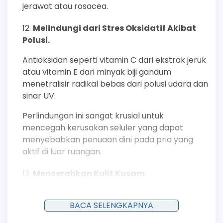
jerawat atau rosacea.
Melindungi dari Stres Oksidatif Akibat
Polusi.
Antioksidan seperti vitamin C dari ekstrak jeruk
atau vitamin E dari minyak biji gandum
menetralisir radikal bebas dari polusi udara dan
sinar UV.
Perlindungan ini sangat krusial untuk
mencegah kerusakan seluler yang dapat
menyebabkan penuaan dini pada pria yang
aktif di luar ruangan.
Mencerahkan Kulit Kusam.
Ekstrak akar manis (licorice root) mengandung
glabridin, sebuah senyawa yang berfungsi
BACA SELENGKAPNYA
sebagai inhibitor tirosinase, enzim yang