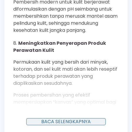
Pembersih modern untuk kulit berjerawat
diformulasikan dengan pH seimbang untuk
membersihkan tanpa merusak mantel asam
pelindung kulit, sehingga mendukung
kesehatan kulit jangka panjang.
Meningkatkan Penyerapan Produk
Perawatan Kulit
Permukaan kulit yang bersih dari minyak,
kotoran, dan sel kulit mati akan lebih reseptif
terhadap produk perawatan yang
diaplikasikan sesudahnya.
Proses pembersihan yang efektif
mempersiapkan “kanvas” yang optimal bagi
serum, pelembap, atau obat jerawat topikal
untuk dapat menembus kulit dengan lebih baik.
BACA SELENGKAPNYA
Dengan demikian, efektivitas seluruh rejimen