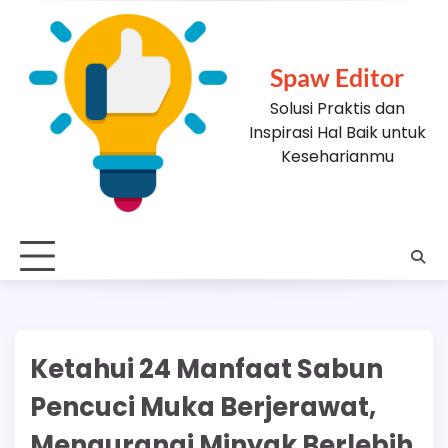
Skip
to
content
Spaw Editor
Solusi Praktis dan
Inspirasi Hal Baik untuk
Keseharianmu
Ketahui 24 Manfaat Sabun
Pencuci Muka Berjerawat,
Mengurangi Minyak Berlebih