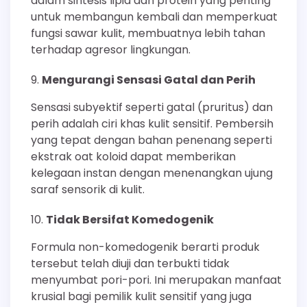
dalam sintesis lipid dan protein yang penting
untuk membangun kembali dan memperkuat
fungsi sawar kulit, membuatnya lebih tahan
terhadap agresor lingkungan.
Mengurangi Sensasi Gatal dan Perih
Sensasi subyektif seperti gatal (pruritus) dan
perih adalah ciri khas kulit sensitif. Pembersih
yang tepat dengan bahan penenang seperti
ekstrak oat koloid dapat memberikan
kelegaan instan dengan menenangkan ujung
saraf sensorik di kulit.
Tidak Bersifat Komedogenik
Formula non-komedogenik berarti produk
tersebut telah diuji dan terbukti tidak
menyumbat pori-pori. Ini merupakan manfaat
krusial bagi pemilik kulit sensitif yang juga