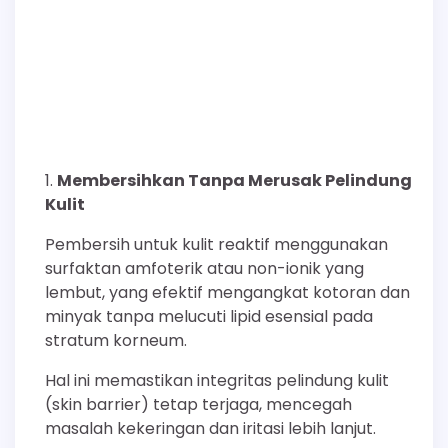
Membersihkan Tanpa Merusak Pelindung
Kulit
Pembersih untuk kulit reaktif menggunakan
surfaktan amfoterik atau non-ionik yang
lembut, yang efektif mengangkat kotoran dan
minyak tanpa melucuti lipid esensial pada
stratum korneum.
Hal ini memastikan integritas pelindung kulit
(skin barrier) tetap terjaga, mencegah
masalah kekeringan dan iritasi lebih lanjut.