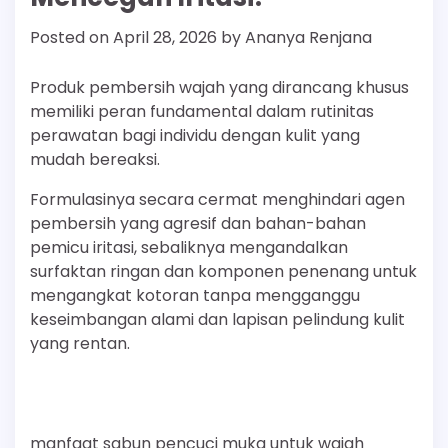
Posted on
April 28, 2026
by
Ananya Renjana
Produk pembersih wajah yang dirancang khusus
memiliki peran fundamental dalam rutinitas
perawatan bagi individu dengan kulit yang
mudah bereaksi.
Formulasinya secara cermat menghindari agen
pembersih yang agresif dan bahan-bahan
pemicu iritasi, sebaliknya mengandalkan
surfaktan ringan dan komponen penenang untuk
mengangkat kotoran tanpa mengganggu
keseimbangan alami dan lapisan pelindung kulit
yang rentan.
manfaat sabun pencuci muka untuk wajah