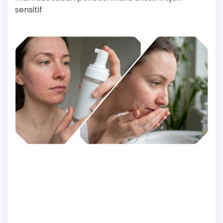
sensitif