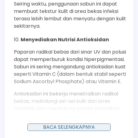
Seiring waktu, penggunaan sabun ini dapat
membuat tekstur kulit di area bekas infeksi
terasa lebih lembut dan menyatu dengan kulit
sekitarnya.
Menyediakan Nutrisi Antioksidan
Paparan radikal bebas dari sinar UV dan polusi
dapat memperburuk kondisi hiperpigmentasi.
Sabun ini sering mengandung antioksidan kuat
seperti Vitamin C (dalam bentuk stabil seperti
Sodium Ascorbyl Phosphate) atau Vitamin E.
Antioksidan ini bekerja menetralkan radikal
bebas, melindungi sel-sel kulit dari stres
oksidatif, dan mendukung proses perbaikan
kulit yang sehat.
BACA SELENGKAPNYA
Mengoptimalkan Penyerapan Produk
Perawatan Lainnya