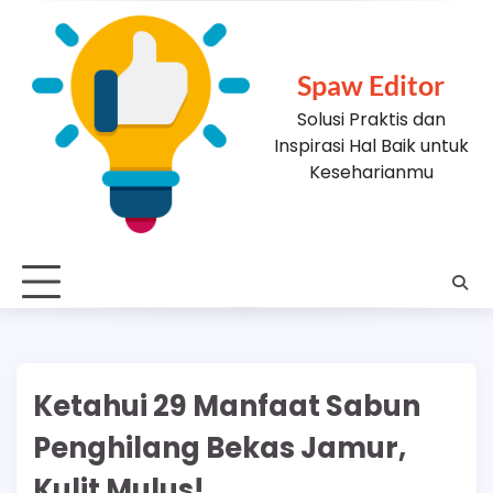
Skip
to
content
Spaw Editor
Solusi Praktis dan
Inspirasi Hal Baik untuk
Keseharianmu
Ketahui 29 Manfaat Sabun
Penghilang Bekas Jamur,
Kulit Mulus!