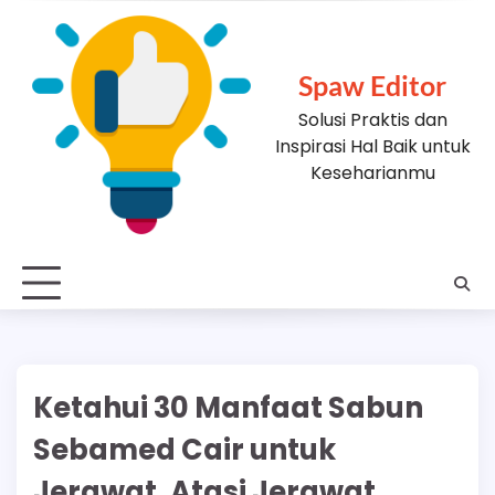
Skip
to
content
Spaw Editor
Solusi Praktis dan
Inspirasi Hal Baik untuk
Keseharianmu
Ketahui 30 Manfaat Sabun
Sebamed Cair untuk
Jerawat, Atasi Jerawat