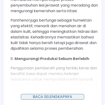
penyembuhan lesi jerawat yang meradang dan
mengurangi kemerahan serta iritasi.
Panthenol juga berfungsi sebagai humektan
yang efektif, menarik dan menahan air di
dalam kulit, sehingga meningkatkan hidrasi dan
elastisitas. Kehadirannya memastikan bahwa
kulit tidak hanya bersih tetapi juga dirawat dan
dipulihkan selama proses pembersihan.
Mengurangi Produksi Sebum Berlebih
Penggunaan pembersih yang terlalu keras dan
bersifat basa dapat memicu kelenjar
sebaceous untuk memproduksi lebih banyak
minyak sebagai respons kompensasi (rebound
effect).
BACA SELENGKAPNYA
Sebaliknya, formula pH 5.5 yang lembut ini