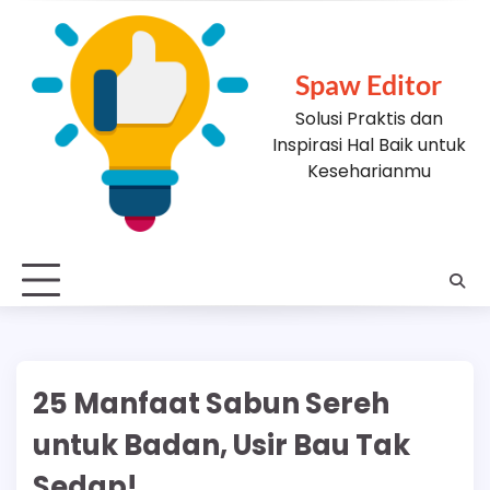
Skip
to
content
Spaw Editor
Solusi Praktis dan
Inspirasi Hal Baik untuk
Keseharianmu
25 Manfaat Sabun Sereh
untuk Badan, Usir Bau Tak
Sedap!