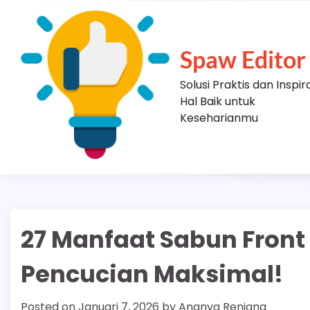
Skip
to
content
Spaw Editor
Solusi Praktis dan Inspir
Hal Baik untuk
Keseharianmu
27 Manfaat Sabun Front
Pencucian Maksimal!
Posted on
Januari 7, 2026
by
Ananya Renjana