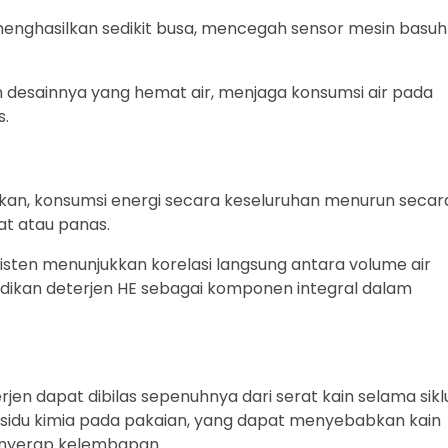
k menghasilkan sedikit busa, mencegah sensor mesin basuh
n desainnya yang hemat air, menjaga konsumsi air pada
s.
askan, konsumsi energi secara keseluruhan menurun secar
at atau panas.
sisten menunjukkan korelasi langsung antara volume air
adikan deterjen HE sebagai komponen integral dalam
en dapat dibilas sepenuhnya dari serat kain selama sikl
sidu kimia pada pakaian, yang dapat menyebabkan kain
nyerap kelembapan.