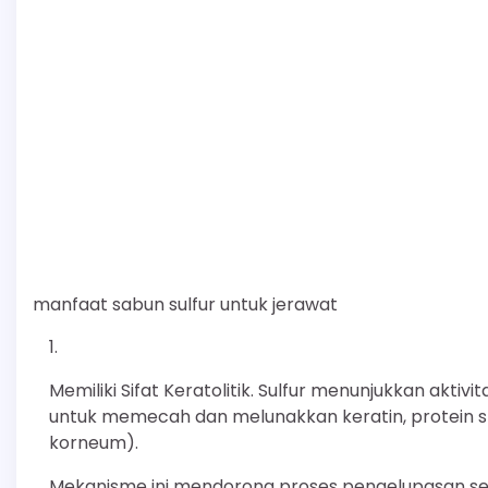
manfaat sabun sulfur untuk jerawat
Memiliki Sifat Keratolitik. Sulfur menunjukkan aktiv
untuk memecah dan melunakkan keratin, protein str
korneum).
Mekanisme ini mendorong proses pengelupasan sel-s