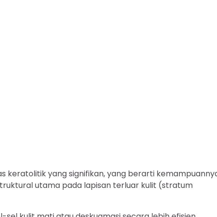
itas keratolitik yang signifikan, yang berarti kemampuanny
uktural utama pada lapisan terluar kulit (stratum
el kulit mati atau deskuamasi secara lebih efisien.