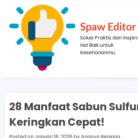
Skip
to
content
Spaw Editor
Solusi Praktis dan Inspir
Hal Baik untuk
Keseharianmu
28 Manfaat Sabun Sulfu
Keringkan Cepat!
Posted on
Januari 18, 2026
by
Ananya Renjana