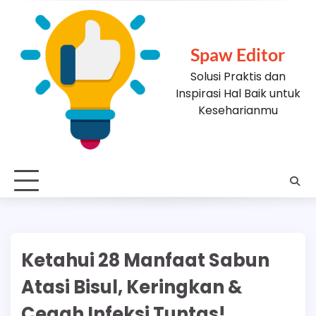
Skip
to
content
Spaw Editor
Solusi Praktis dan
Inspirasi Hal Baik untuk
Keseharianmu
Ketahui 28 Manfaat Sabun
Atasi Bisul, Keringkan &
Cegah Infeksi Tuntas!