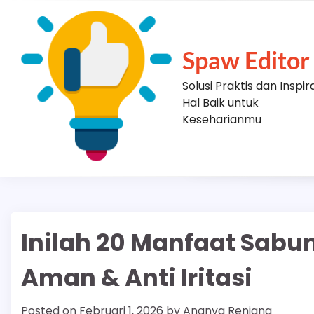
Skip
to
content
Spaw Editor
Solusi Praktis dan Inspir
Hal Baik untuk
Keseharianmu
Inilah 20 Manfaat Sabun 
Aman & Anti Iritasi
Posted on
Februari 1, 2026
by
Ananya Renjana