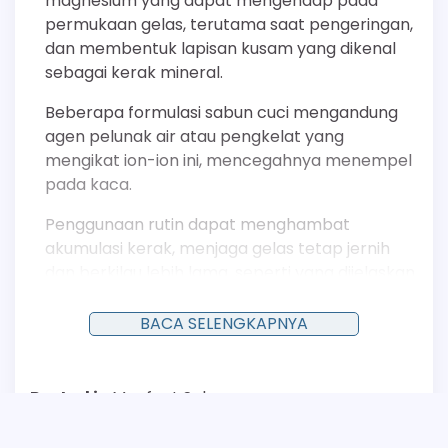
magnesium yang dapat mengendap pada
permukaan gelas, terutama saat pengeringan,
dan membentuk lapisan kusam yang dikenal
sebagai kerak mineral.
Beberapa formulasi sabun cuci mengandung
agen pelunak air atau pengkelat yang
mengikat ion-ion ini, mencegahnya menempel
pada kaca.
Penggunaan rutin dapat menghambat
akumulasi kerak, menjaga gelas tetap jernih
dan berkilau lebih lama, seperti yang dijelaskan
dalam prinsip kimia larutan.
BACA SELENGKAPNYA
Memastikan Rasa Minuman yang Murni
Posted in
Manfaat Sabun
Sisa residu yang tidak terlihat, baik dari
minuman sebelumnya maupun dari biofilm,