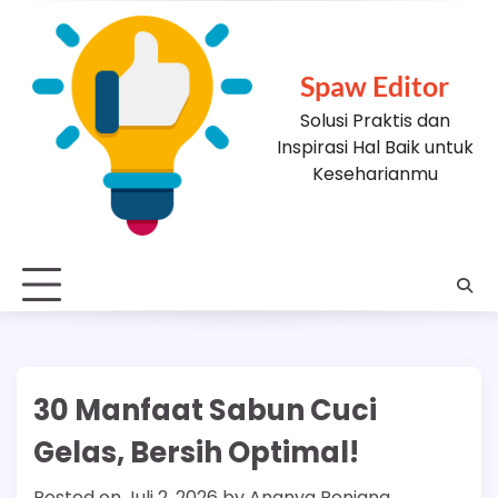
Skip
to
content
Spaw Editor
Solusi Praktis dan
Inspirasi Hal Baik untuk
Keseharianmu
30 Manfaat Sabun Cuci
Gelas, Bersih Optimal!
Posted on
Juli 2, 2026
by
Ananya Renjana