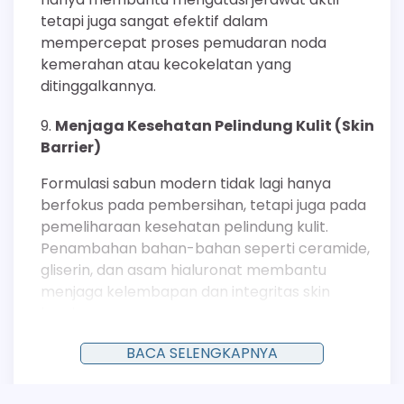
tetapi juga sangat efektif dalam
mempercepat proses pemudaran noda
kemerahan atau kecokelatan yang
ditinggalkannya.
Menjaga Kesehatan Pelindung Kulit (Skin
Barrier)
Formulasi sabun modern tidak lagi hanya
berfokus pada pembersihan, tetapi juga pada
pemeliharaan kesehatan pelindung kulit.
Penambahan bahan-bahan seperti ceramide,
gliserin, dan asam hialuronat membantu
menjaga kelembapan dan integritas skin
barrier.
Pelindung kulit yang sehat dan terhidrasi
BACA SELENGKAPNYA
dengan baik cenderung tidak mudah
mengalami iritasi atau peradangan, yang