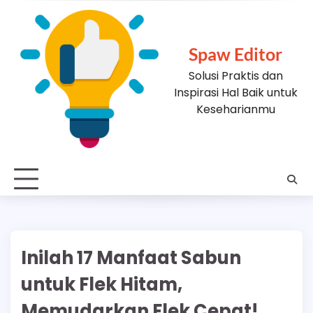
Skip
to
content
Spaw Editor
Solusi Praktis dan
Inspirasi Hal Baik untuk
Keseharianmu
Inilah 17 Manfaat Sabun
untuk Flek Hitam,
Memudarkan Flek Cepat!